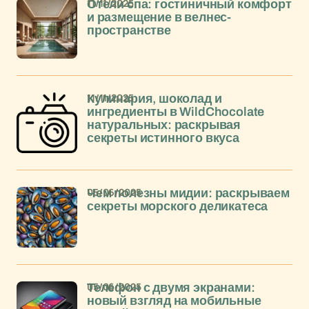
11/11/2025
Отели спа: гостиничный комфорт
и размещение в велнес-
пространстве
11/11/2025
Кулинария, шоколад и
ингредиенты в WildChocolate
натуральных: раскрывая
секреты истинного вкуса
05/06/2025
Чем полезны мидии: раскрываем
секреты морского деликатеса
05/06/2025
Телефон с двумя экранами:
новый взгляд на мобильные