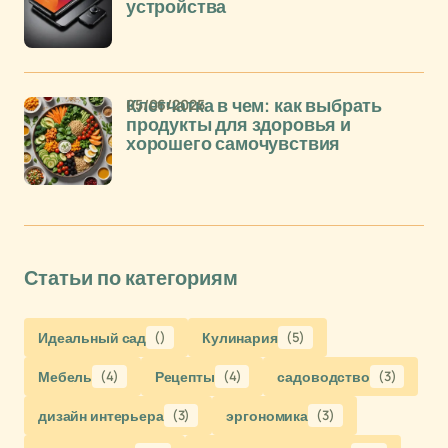
устройства
05/06/2025
Клетчатка в чем: как выбрать
продукты для здоровья и
хорошего самочувствия
Статьи по категориям
Идеальный сад
()
Кулинария
(5)
Мебель
(4)
Рецепты
(4)
садоводство
(3)
дизайн интерьера
(3)
эргономика
(3)